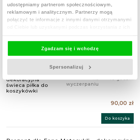
udostępniamy partnerom społecznościowym,
reklamowym i analitycznym. Partnerzy mogą
75,00 zł
połączyć te informacje z innymi danymi otrzymanymi
od Ciebie lub uzyskanymi podczas korzystania z ich
Do koszyka
usług.
Zgadzam się i wchodzę
Prezent dla Faceta - dekoracyjna świeca
piłka do koszykówki
Spersonalizuj
Dostępność:
Wysyłka w:
na
48 godzin
wyczerpaniu
90,00 zł
Do koszyka