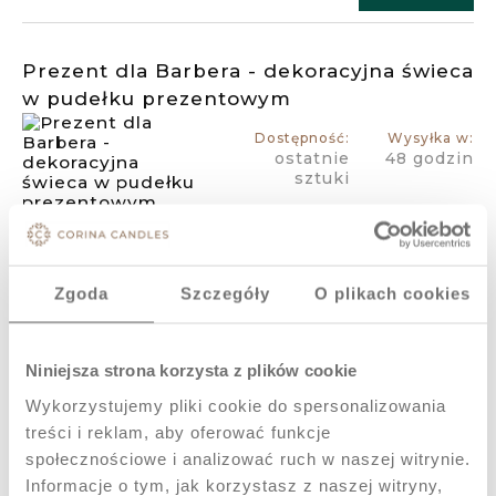
Prezent dla Barbera - dekoracyjna świeca
w pudełku prezentowym
Dostępność:
Wysyłka w:
ostatnie
48 godzin
sztuki
70,00 zł
Zgoda
Szczegóły
O plikach cookies
Do koszyka
Niniejsza strona korzysta z plików cookie
Prezent dla Barbera - dekoracyjna świeca
Wykorzystujemy pliki cookie do spersonalizowania
w pudełku prezentowym
treści i reklam, aby oferować funkcje
Dostępność:
Wysyłka w:
społecznościowe i analizować ruch w naszej witrynie.
na
48 godzin
Informacje o tym, jak korzystasz z naszej witryny,
wyczerpaniu