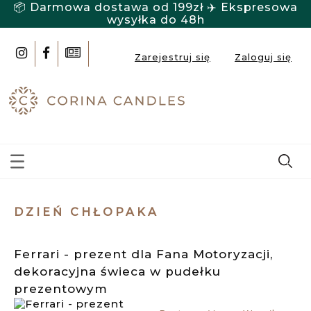
📦 Darmowa dostawa od 199zł ✈️ Ekspresowa
wysyłka do 48h
Zarejestruj się
Zaloguj się
DZIEŃ CHŁOPAKA
Ferrari - prezent dla Fana Motoryzacji,
dekoracyjna świeca w pudełku
prezentowym