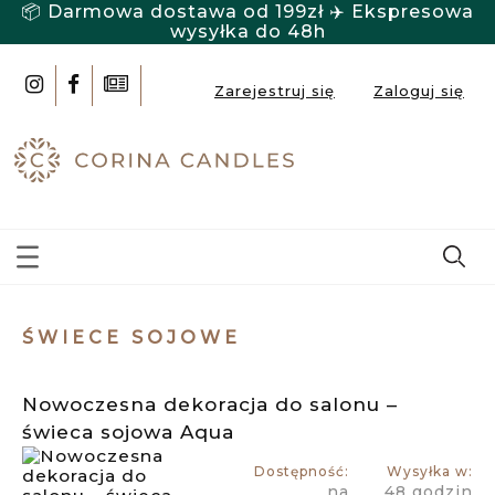
📦 Darmowa dostawa od 199zł ✈️ Ekspresowa
wysyłka do 48h
Zarejestruj się
Zaloguj się
ŚWIECE SOJOWE
Nowoczesna dekoracja do salonu –
świeca sojowa Aqua
Dostępność:
Wysyłka w:
na
48 godzin