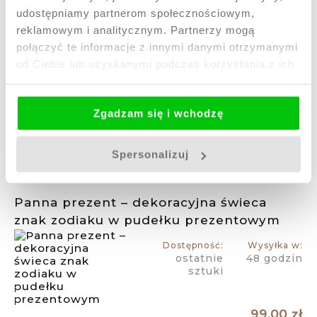
Lew prezent – dekoracyjna świeca znak
udostępniamy partnerom społecznościowym,
zodiaku w pudełku prezentowym
reklamowym i analitycznym. Partnerzy mogą
połączyć te informacje z innymi danymi otrzymanymi
Dostępność:
Wysyłka w:
ostatnie
48 godzin
od Ciebie lub uzyskanymi podczas korzystania z ich
sztuki
usług.
Zgadzam się i wchodzę
99,00 zł
Do koszyka
Spersonalizuj
Panna prezent – dekoracyjna świeca
znak zodiaku w pudełku prezentowym
Dostępność:
Wysyłka w:
ostatnie
48 godzin
sztuki
99,00 zł