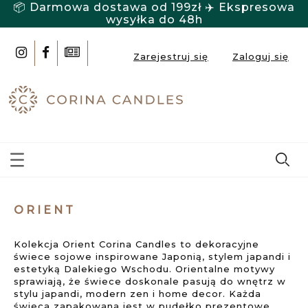
📦 Darmowa dostawa od 199zł ✈️ Ekspresowa
wysyłka do 48h
Zarejestruj się
Zaloguj się
ORIENT
Kolekcja Orient Corina Candles to dekoracyjne
świece sojowe inspirowane Japonią, stylem japandi i
estetyką Dalekiego Wschodu. Orientalne motywy
sprawiają, że świece doskonale pasują do wnętrz w
stylu japandi, modern zen i home decor. Każda
świeca zapakowana jest w pudełko prezentowe,