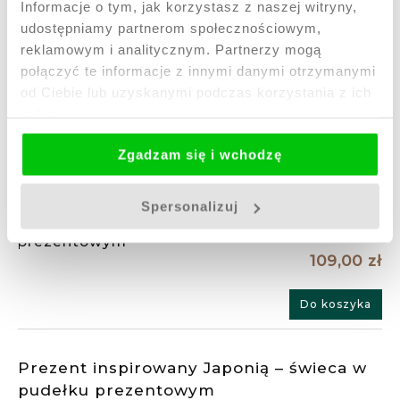
Informacje o tym, jak korzystasz z naszej witryny,
109,00 zł
udostępniamy partnerom społecznościowym,
reklamowym i analitycznym. Partnerzy mogą
Do koszyka
połączyć te informacje z innymi danymi otrzymanymi
od Ciebie lub uzyskanymi podczas korzystania z ich
usług.
Prezent inspirowany Japonią – świeca
dekoracyjna w pudełku prezentowym
Zgadzam się i wchodzę
Dostępność:
Wysyłka w:
na
48 godzin
wyczerpaniu
Spersonalizuj
109,00 zł
Do koszyka
Prezent inspirowany Japonią – świeca w
pudełku prezentowym