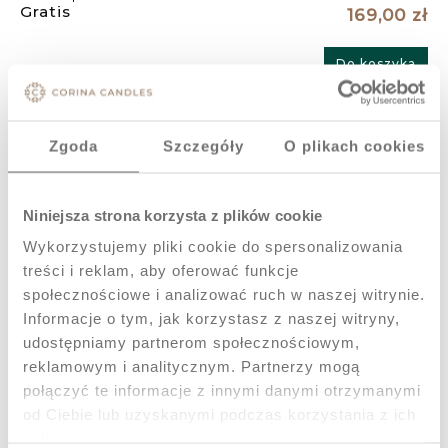
169,00 zł
Do koszyka
Gotowy prezent dla kobiety - elegancki
Zgoda
Szczegóły
O plikach cookies
zestaw świec sojowych z tacą Celia +
torba prezentowa Gratis
Niniejsza strona korzysta z plików cookie
Dostępność:
Wysyłka w:
na
48 godzin
Wykorzystujemy pliki cookie do spersonalizowania
wyczerpaniu
treści i reklam, aby oferować funkcje
społecznościowe i analizować ruch w naszej witrynie.
179,00 zł
Informacje o tym, jak korzystasz z naszej witryny,
udostępniamy partnerom społecznościowym,
reklamowym i analitycznym. Partnerzy mogą
Do koszyka
połączyć te informacje z innymi danymi otrzymanymi
od Ciebie lub uzyskanymi podczas korzystania z ich
Gotowy prezent dla kobiety - elegancki
usług.