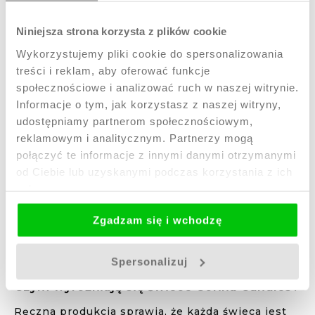
charakter. Odpowiednie na Wielkanoc czy
Boże Narodzenie, ślub czy bierzmowanie.
Niniejsza strona korzysta z plików cookie
Taki wybór pozwala znaleźć upominek idealnie
Wykorzystujemy pliki cookie do spersonalizowania
dopasowany do zainteresowań i charakteru
treści i reklam, aby oferować funkcje
osoby, którą chcemy obdarować.
społecznościowe i analizować ruch w naszej witrynie.
Oryginalny prezent ze świecami sojowymi
Informacje o tym, jak korzystasz z naszej witryny,
na wyjątkowe okazje
udostępniamy partnerom społecznościowym,
Nie ma złego momentu na podarowanie czegoś
reklamowym i analitycznym. Partnerzy mogą
pięknego. Świece z nadrukiem doskonale
połączyć te informacje z innymi danymi otrzymanymi
sprawdzą się jako elegancki prezent dla bliskiej
od Ciebie lub uzyskanymi podczas korzystania z ich
osoby. Mogą być miłym akcentem podczas
urodzin, rocznicy czy świąt, ale także wyrazem
usług.
wdzięczności i szacunku. Podarowanie świecy z
nadrukiem to sposób na sprawienie komuś
Zgadzam się i wchodzę
radości bez konieczności szukania
okolicznościowego pretekstu. To drobny, ale
znaczący gest, który podkreśli znaczenie uczuć i
Spersonalizuj
relacji.
Czym wyróżniają się świece Corina Candles?
Ręczna produkcja sprawia, że każda świeca jest