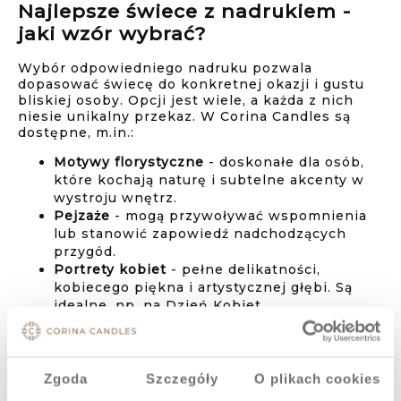
Najlepsze świece z nadrukiem -
jaki wzór wybrać?
Wybór odpowiedniego nadruku pozwala
dopasować świecę do konkretnej okazji i gustu
bliskiej osoby. Opcji jest wiele, a każda z nich
niesie unikalny przekaz. W Corina Candles są
dostępne, m.in.:
Motywy florystyczne
- doskonałe dla osób,
które kochają naturę i subtelne akcenty w
wystroju wnętrz.
Pejzaże
- mogą przywoływać wspomnienia
lub stanowić zapowiedź nadchodzących
przygód.
Portrety kobiet
- pełne delikatności,
kobiecego piękna i artystycznej głębi. Są
idealne, np. na Dzień Kobiet.
Orientalne wzory
- idealne do
minimalistycznych przestrzeni, wielbicieli
dalekowschodniej literatury i podróżników.
Motywy religijne
- dla tych, którzy chcą
Zgoda
Szczegóły
O plikach cookies
nadać prezentowi głębszy, refleksyjny