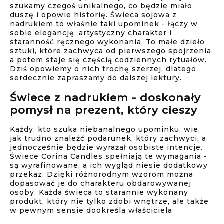
szukamy czegoś unikalnego, co będzie miało
duszę i opowie historię. Świeca sojowa z
nadrukiem to właśnie taki upominek - łączy w
sobie elegancję, artystyczny charakter i
staranność ręcznego wykonania. To małe dzieło
sztuki, które zachwyca od pierwszego spojrzenia,
a potem staje się częścią codziennych rytuałów.
Dziś opowiemy o nich trochę szerzej, dlatego
serdecznie zapraszamy do dalszej lektury.
Świece z nadrukiem - doskonały
pomysł na prezent, który cieszy
Każdy, kto szuka niebanalnego upominku, wie,
jak trudno znaleźć podarunek, który zachwyci, a
jednocześnie będzie wyrażał osobiste intencje.
Świece Corina Candles spełniają te wymagania -
są wyrafinowane, a ich wygląd niesie dodatkowy
przekaz. Dzięki różnorodnym wzorom można
dopasować je do charakteru obdarowywanej
osoby. Każda świeca to starannie wykonany
produkt, który nie tylko zdobi wnętrze, ale także
w pewnym sensie dookreśla właściciela.