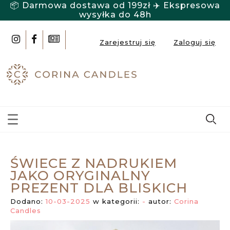
📦 Darmowa dostawa od 199zł ✈️ Ekspresowa
wysyłka do 48h
Zarejestruj się
Zaloguj się
ŚWIECE Z NADRUKIEM
JAKO ORYGINALNY
PREZENT DLA BLISKICH
Dodano:
10-03-2025
w kategorii:
-
autor:
Corina
Candles