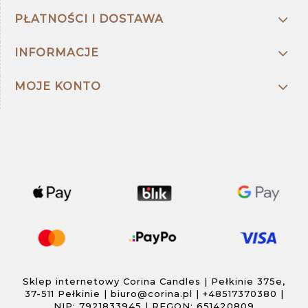
PŁATNOŚCI I DOSTAWA
INFORMACJE
MOJE KONTO
Sklep internetowy Corina Candles | Pełkinie 375e,
37-511 Pełkinie |
biuro@corina.pl
|
+48517370380
|
NIP: 7921833945 | REGON: 651420809