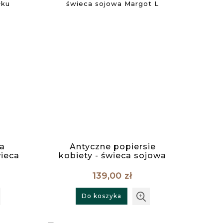
la
Antyczne popiersie
ieca
kobiety - świeca sojowa
owym
Margot L
139,00 zł
Do koszyka