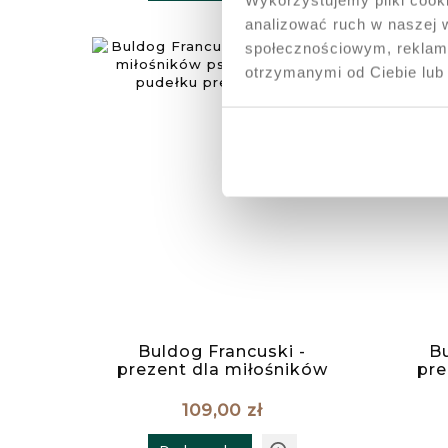
analizować ruch w naszej w
społecznościowym, reklamo
otrzymanymi od Ciebie lub
Buldog Francuski -
Bu
prezent dla miłośników
pre
psów, świeca w pudełku
psó
prezentowym
109,00 zł