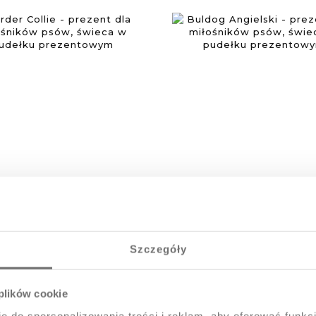
r Collie - prezent dla
Buldog Angielski - pr
ośników psów, świeca
dla miłośników ps
Szczegóły
udełku prezentowym
świeca w pudełk
prezentowym
109,00 zł
109,00 zł
 plików cookie
Do koszyka
Do koszyka
e do spersonalizowania treści i reklam, aby oferować funkc