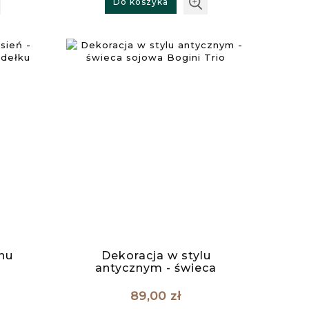
Do koszyka
nu
Dekoracja w stylu
antycznym - świeca
ełku
sojowa Bogini Trio
89,00 zł