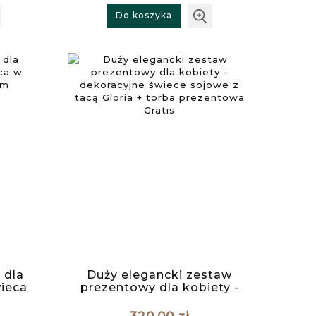
Do koszyka
 dla
Duży elegancki zestaw
ieca
prezentowy dla kobiety -
owym
dekoracyjne świece
sojowe z tacą Gloria +
320,00 zł