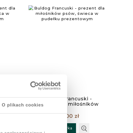
ezent
Buldog Francuski -
ów,
prezent dla miłośników
O plikach cookies
u
psów, świeca w pudełku
prezentowym
109,00 zł
Do koszyka
je społecznościowe i