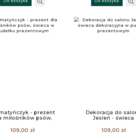
Do koszyka
Do koszyka
matyńczyk - prezent
Dekoracja do salo
a miłośników psów,
Jesień - świeca
świeca w pudełku
dekoracyjna w pud
prezentowym
prezentowym
109,00 zł
109,00 zł