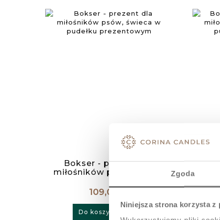
Bokser - prezent dla
Borde
miłośników psów, świeca
mił
Zgoda
w pudełku prezentowym
w p
109,00 zł
Niniejsza strona korzysta z
Do koszyka
Wykorzystujemy pliki cooki