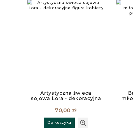
Artystyczna świeca
B
sojowa Lora - dekoracyjna
mił
figura kobiety
w p
70,00 zł
Do koszyka