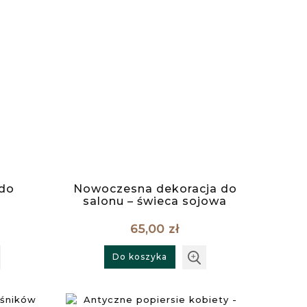
 do
Nowoczesna dekoracja do
salonu – świeca sojowa
Ibbie
65,00 zł
Do koszyka