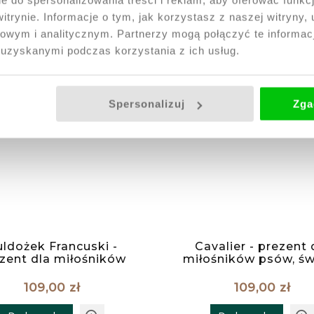
itrynie. Informacje o tym, jak korzystasz z naszej witryny
wym i analitycznym. Partnerzy mogą połączyć te informac
 uzyskanymi podczas korzystania z ich usług.
Spersonalizuj
Zga
ldożek Francuski -
Cavalier - prezent 
zent dla miłośników
miłośników psów, św
w, świeca w pudełku
w pudełku prezent
prezentowym
109,00 zł
109,00 zł