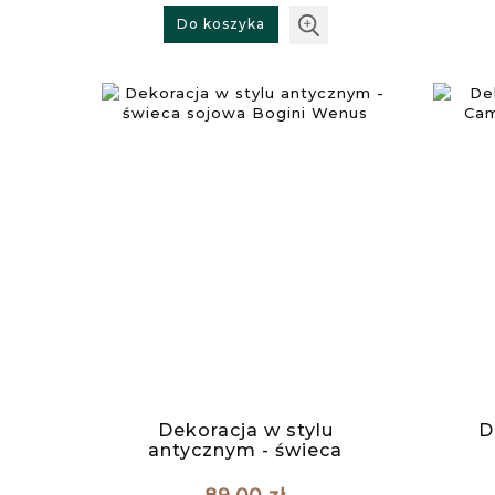
Do koszyka
Dekoracja w stylu
D
antycznym - świeca
sojowa Bogini Wenus
arty
89,00 zł