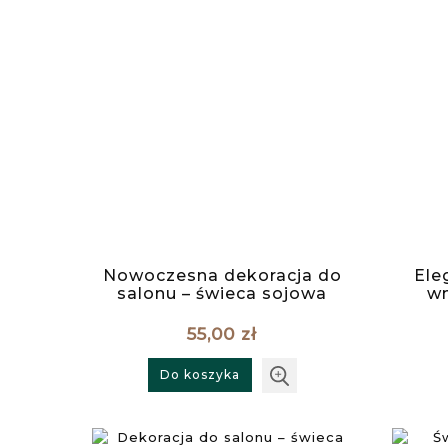
Nowoczesna dekoracja do
Ele
salonu – świeca sojowa
wn
Aqua
55,00 zł
Do koszyka