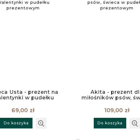
ca Usta - prezent na
Akita - prezent d
lentynki w pudełku
miłośników psów, św
prezentowym
w pudełku prezent
69,00 zł
109,00 zł
Do koszyka
Do koszyka