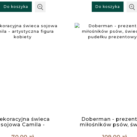
Do koszyka
Do koszyka
ekoracyjna świeca
Doberman - prezent
sojowa Camila -
miłośników psów, św
styczna figura kobiety
w pudełku prezent
70,00 zł
109,00 zł