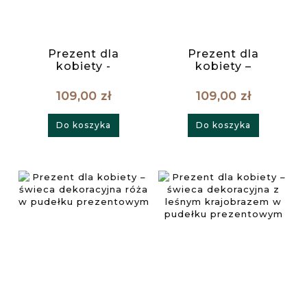
Prezent dla
Prezent dla
kobiety -
kobiety –
artystyczna świeca
elegancka świeca
sojowa w pudełku
dekoracyjna z
109,00 zł
109,00 zł
prezentowym
motywem
magnolii w
Do koszyka
Do koszyka
pudełku
prezentowym