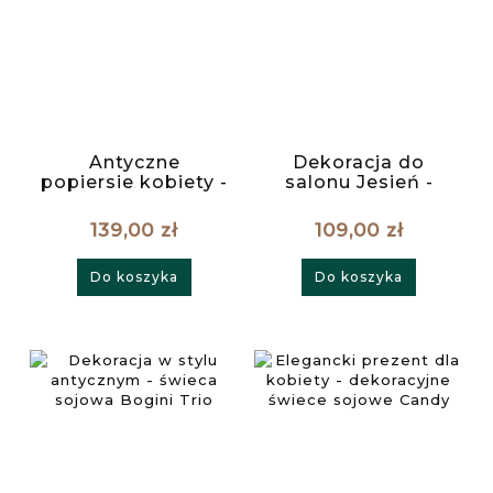
Antyczne
Dekoracja do
popiersie kobiety -
salonu Jesień -
świeca sojowa
świeca
Margot L
dekoracyjna w
139,00 zł
109,00 zł
pudełku
prezentowym
Do koszyka
Do koszyka