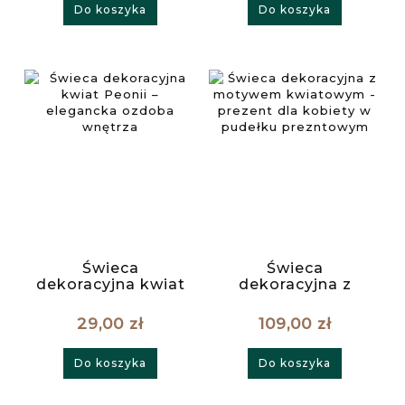
Do koszyka
Do koszyka
prezentowym
Świeca
Świeca
dekoracyjna kwiat
dekoracyjna z
Peonii – elegancka
motywem
ozdoba wnętrza
kwiatowym -
29,00 zł
109,00 zł
prezent dla
kobiety w pudełku
Do koszyka
Do koszyka
prezntowym