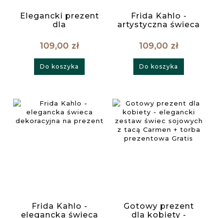
Elegancki prezent
Frida Kahlo -
dla
artystyczna świeca
Wychowawczyni -
w pudełku
świeca ozdobna w
prezentowym
109,00 zł
109,00 zł
pudełku
prezentowym
Do koszyka
Do koszyka
Frida Kahlo -
Gotowy prezent
elegancka świeca
dla kobiety -