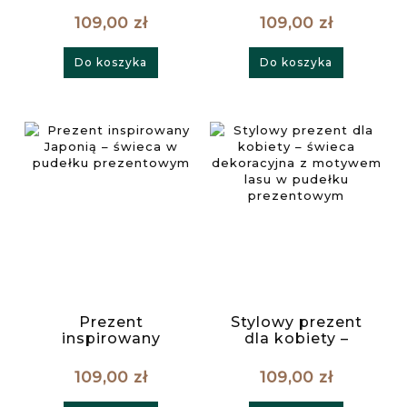
motywem irysów
dekoracyjna w
109,00 zł
109,00 zł
w pudełku
pudełku
prezentowym
prezentowym
Do koszyka
Do koszyka
Prezent
Stylowy prezent
inspirowany
dla kobiety –
Japonią – świeca w
świeca
pudełku
dekoracyjna z
109,00 zł
109,00 zł
prezentowym
motywem lasu w
pudełku