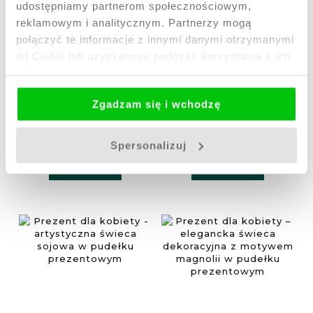
udostępniamy partnerom społecznościowym,
reklamowym i analitycznym. Partnerzy mogą
połączyć te informacje z innymi danymi otrzymanymi
od Ciebie lub uzyskanymi podczas korzystania z ich
usług.
Jesienny krajobraz
Ozdobna świeca
Zgadzam się i wchodzę
- świeca
sojowa popiersie
dekoracyjna w
kobiety w stylu
pudełku
antycznym -
109,00 zł
139,00 zł
prezentowym
Artemis
Spersonalizuj
Do koszyka
Do koszyka