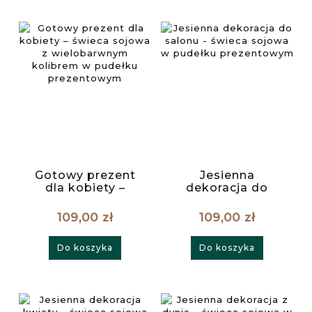
Gotowy prezent
Jesienna
dla kobiety –
dekoracja do
świeca sojowa z
salonu - świeca
wielobarwnym
sojowa w pudełku
109,00 zł
109,00 zł
kolibrem w
prezentowym
pudełku
Do koszyka
Do koszyka
prezentowym