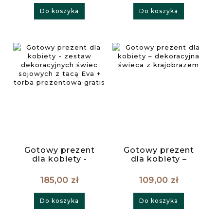
prezentowa Gratis
prezentowa Gratis
Do koszyka
Do koszyka
Gotowy prezent
Gotowy prezent
dla kobiety -
dla kobiety –
zestaw
dekoracyjna
dekoracyjnych
świeca z
185,00 zł
109,00 zł
świec sojowych z
krajobrazem
tacą Eva + torba
Do koszyka
Do koszyka
prezentowa gratis