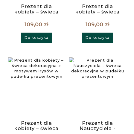
Prezent dla
Prezent dla
kobiety – świeca
kobiety – świeca
dekoracyjna róża
dekoracyjna z
w pudełku
leśnym
109,00 zł
109,00 zł
prezentowym
krajobrazem w
pudełku
Do koszyka
Do koszyka
prezentowym
Prezent dla
Prezent dla
kobiety – świeca
Nauczyciela -
dekoracyjna z
świeca