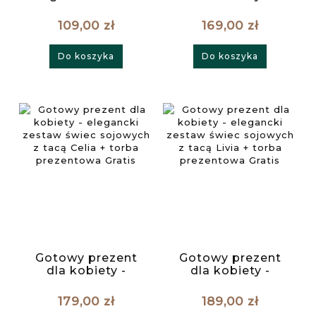
dekoracyjna na
elegancki zestaw
prezent
świec sojowych z
109,00 zł
169,00 zł
tacą Carmen +
torba prezentowa
Do koszyka
Do koszyka
Gratis
Gotowy prezent
Gotowy prezent
dla kobiety -
dla kobiety -
elegancki zestaw
elegancki zestaw
świec sojowych z
świec sojowych z
179,00 zł
189,00 zł
tacą Celia + torba
tacą Livia + torba