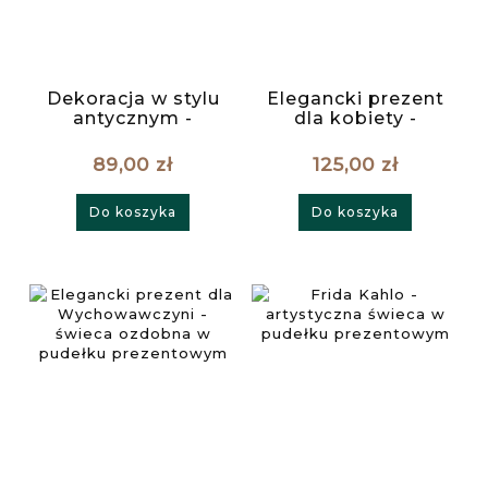
Dekoracja w stylu
Elegancki prezent
antycznym -
dla kobiety -
świeca sojowa
dekoracyjne
Bogini Trio
świece sojowe
89,00 zł
125,00 zł
Candy
Do koszyka
Do koszyka