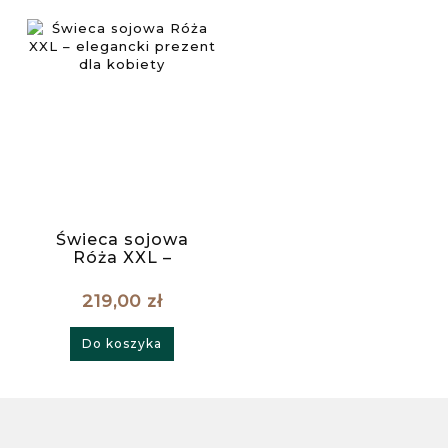
Świeca sojowa
Róża XXL –
elegancki prezent
dla kobiety
219,00 zł
Do koszyka