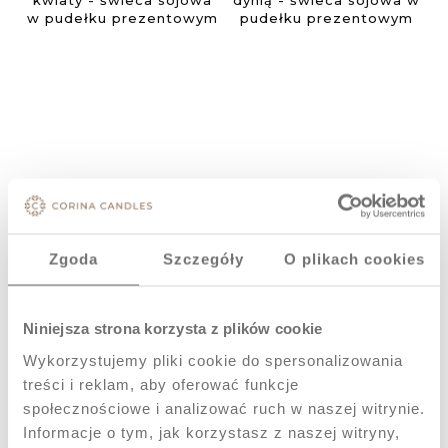
Jesienna
Jesienna
dekoracja kwiaty -
dekoracja z dynią -
świeca sojowa w
świeca sojowa w
pudełku
pudełku
109,00 zł
109,00 zł
Zgoda
Szczegóły
O plikach cookies
prezentowym
prezentowym
Do koszyka
Do koszyka
Niniejsza strona korzysta z plików cookie
Wykorzystujemy pliki cookie do spersonalizowania
treści i reklam, aby oferować funkcje
społecznościowe i analizować ruch w naszej witrynie.
Informacje o tym, jak korzystasz z naszej witryny,