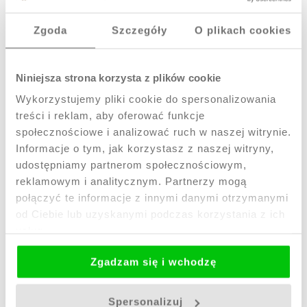
dla kobiet kochających design.
Zgoda
Szczegóły
O plikach cookies
Świece inspirowane antykiem:
Bogini Trio
- precyzyjnie wykonane
rzeźby przedstawiające sylwetki kobiet
Niniejsza strona korzysta z plików cookie
utrzymane w stylistyce antycznej.
Wykorzystujemy pliki cookie do spersonalizowania
Angel
- elegancka świeca w kształcie
skrzydlatej bogini, będąca symbolem
treści i reklam, aby oferować funkcje
siły i delikatności.
społecznościowe i analizować ruch w naszej witrynie.
Informacje o tym, jak korzystasz z naszej witryny,
Świece z motywami roślinnymi i
zwierzęcymi:
udostępniamy partnerom społecznościowym,
reklamowym i analitycznym. Partnerzy mogą
Niebieski Koliber
- inspirująca świeca
połączyć te informacje z innymi danymi otrzymanymi
pełna kolorów i energii.
od Ciebie lub uzyskanymi podczas korzystania z ich
Letni Krajobraz
- artystyczna dekoracja,
która wnosi ciepło i harmonię do
usług.
każdego wnętrza.
Zgadzam się i wchodzę
Dlaczego świece sojowe to idealny prezent?
Świece sojowe Corina Candles to połączenie
Spersonalizuj
ekologii, piękna i walorów użytkownych. Każda