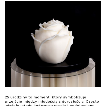
25 urodziny to moment, który symbolizuje
przejście między młodością a dorosłością. Często
właśnie wtedy kończymy studia i podejmujemy