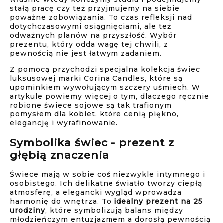
stałą pracę czy też przyjmujemy na siebie
poważne zobowiązania. To czas refleksji nad
dotychczasowymi osiągnięciami, ale też
odważnych planów na przyszłość. Wybór
prezentu, który odda wagę tej chwili, z
pewnością nie jest łatwym zadaniem.
Z pomocą przychodzi specjalna kolekcja świec
luksusowej marki Corina Candles, które są
upominkiem wywołującym szczery uśmiech. W
artykule powiemy więcej o tym, dlaczego ręcznie
robione świece sojowe są tak trafionym
pomysłem dla kobiet, które cenią piękno,
elegancję i wyrafinowanie.
Symbolika świec - prezent z
głębią znaczenia
Świece mają w sobie coś niezwykle intymnego i
osobistego. Ich delikatne światło tworzy ciepłą
atmosferę, a elegancki wygląd wprowadza
harmonię do wnętrza. To
idealny prezent na 25
urodziny
, które symbolizują balans między
młodzieńczym entuzjazmem a dorosłą pewnością