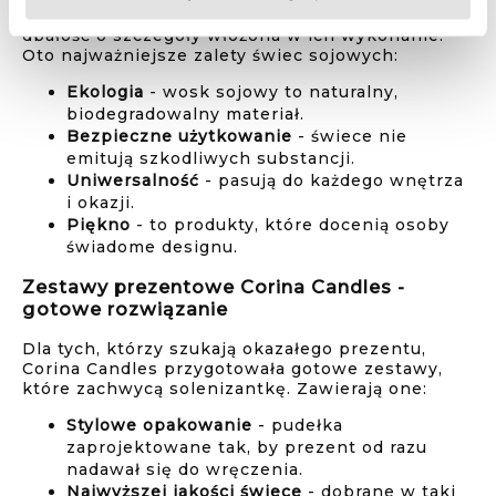
kobieta doceni ich wyjątkowy charakter oraz
dbałość o szczegóły włożona w ich wykonanie.
Oto najważniejsze zalety świec sojowych:
Ekologia
- wosk sojowy to naturalny,
biodegradowalny materiał.
Bezpieczne użytkowanie
- świece nie
emitują szkodliwych substancji.
Uniwersalność
- pasują do każdego wnętrza
i okazji.
Piękno
- to produkty, które docenią osoby
świadome designu.
Zestawy prezentowe Corina Candles -
gotowe rozwiązanie
Dla tych, którzy szukają okazałego prezentu,
Corina Candles przygotowała gotowe zestawy,
które zachwycą solenizantkę. Zawierają one:
Stylowe opakowanie
- pudełka
zaprojektowane tak, by prezent od razu
nadawał się do wręczenia.
Najwyższej jakości świece
- dobrane w taki