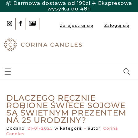
📦 Darmowa dostawa od 199zł ✈️ Ekspresowa
wysyłka do 48h
Zarejestruj się
Zaloguj się
DLACZEGO RĘCZNIE
ROBIONE ŚWIECE SOJOWE
SĄ ŚWIETNYM PREZENTEM
NA 25 URODZINY?
Dodano:
21-01-2025
w kategorii:
-
autor:
Corina
Candles