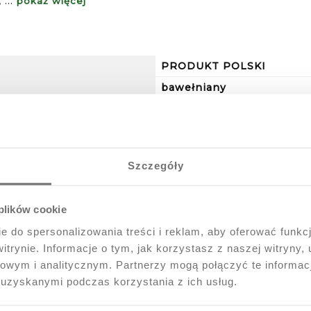
,
...
pokaż więcej
PRODUKT POLSKI
bawełniany
sojowy
wys. 14cm x 15cm
18cm x 18cm
Szczegóły
Pudełko prezentowe
 plików cookie
e do spersonalizowania treści i reklam, aby oferować funkc
itrynie. Informacje o tym, jak korzystasz z naszej witryny
wym i analitycznym. Partnerzy mogą połączyć te informac
 uzyskanymi podczas korzystania z ich usług.