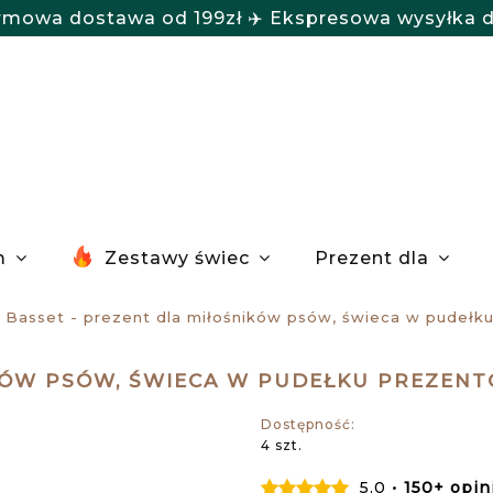
rmowa dostawa od 199zł ✈️ Ekspresowa wysyłka 
m
Zestawy świec
Prezent dla
Basset - prezent dla miłośników psów, świeca w pudeł
IKÓW PSÓW, ŚWIECA W PUDEŁKU PREZEN
Dostępność:
4 szt.
5.0 •
150+ opin