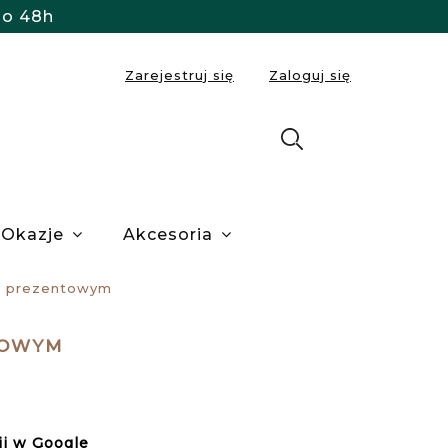
do 48h
Zarejestruj się
Zaloguj się
Okazje
Akcesoria
ku prezentowym
TOWYM
ii w Google