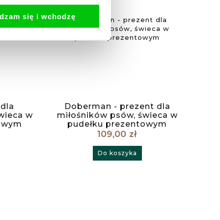
dzam się i wchodzę
 dla
Doberman - prezent dla
Torba
wieca w
miłośników psów, świeca w
Candl
towym
pudełku prezentowym
109,00 zł
Do koszyka