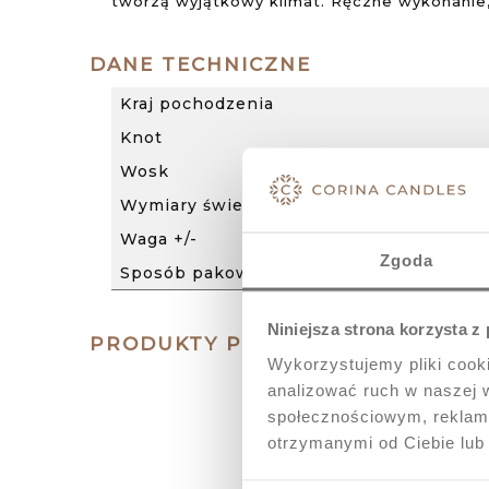
tworzą wyjątkowy klimat. Ręczne wykonanie
DANE TECHNICZNE
Kraj pochodzenia
Knot
Wosk
Wymiary świecy (wys. x szer.)
Waga +/-
Zgoda
Sposób pakowania
Niniejsza strona korzysta z
PRODUKTY POWIĄZANE
Wykorzystujemy pliki cooki
analizować ruch w naszej w
społecznościowym, reklamo
otrzymanymi od Ciebie lub