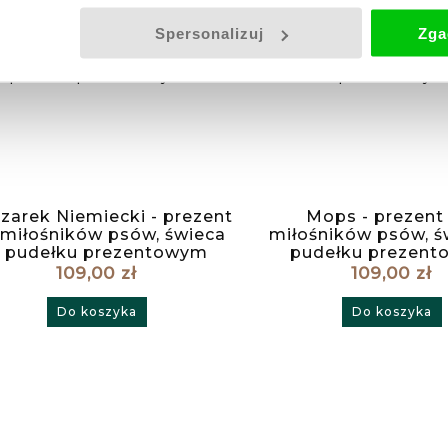
Spersonalizuj
Zga
arek Niemiecki - prezent
Mops - prezent
 miłośników psów, świeca
miłośników psów, ś
 pudełku prezentowym
pudełku prezen
109,00 zł
109,00 zł
Do koszyka
Do koszyka