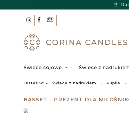
📦 Da
Świece sojowe
Świece z nadrukie
Użytkowanie
Współpraca
Jesteś w:
»
Świece z nadrukiem
»
Pupile
»
BASSET - PREZENT DLA MIŁOŚN