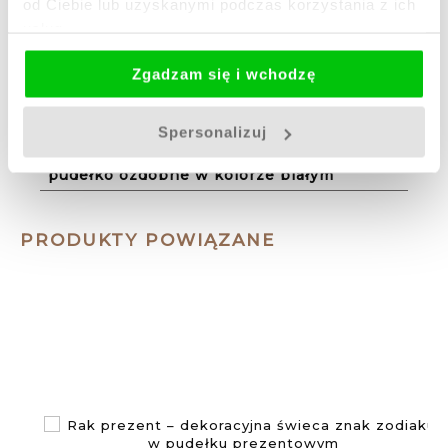
od Ciebie lub uzyskanymi podczas korzystania z ich
Czas palenia
usług.
do 5h
Zgadzam się i wchodzę
Waga +/-
390g
Spersonalizuj
Sposób pakowania
pudełko ozdobne w kolorze białym
PRODUKTY POWIĄZANE