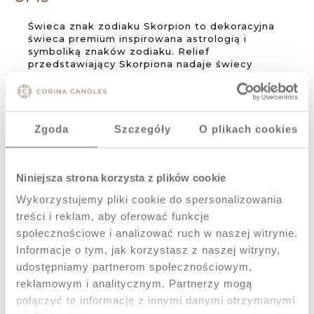
Świeca znak zodiaku Skorpion to dekoracyjna
świeca premium inspirowana astrologią i
symboliką znaków zodiaku. Relief
przedstawiający Skorpiona nadaje świecy
wyrazisty, a jednocześnie subtelny
...
pokaż
więcej
DANE TECHNICZNE
Zgoda
Szczegóły
O plikach cookies
Kraj pochodzenia
produkt Polski
Niniejsza strona korzysta z plików cookie
Knot
Wykorzystujemy pliki cookie do spersonalizowania
treści i reklam, aby oferować funkcje
bawełniany
społecznościowe i analizować ruch w naszej witrynie.
Wosk
Informacje o tym, jak korzystasz z naszej witryny,
sojowy
udostępniamy partnerom społecznościowym,
reklamowym i analitycznym. Partnerzy mogą
Wymiary świecy (wys. x szer.)
połączyć te informacje z innymi danymi otrzymanymi
14,5cm x 13cm