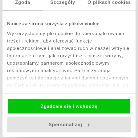
Zgoda
Szczegóły
O plikach cookies
Świeca Margot M to podziw dla klasycznego
piękna i delikatności formy. Inspirowana
antycznym popiersiem kobiety, zachwyca
subtelnymi liniami i harmonią kształtów.
Niniejsza strona korzysta z plików cookie
Wykonana z naturalnego wosku
...
pokaż więcej
Wykorzystujemy pliki cookie do spersonalizowania
treści i reklam, aby oferować funkcje
DANE TECHNICZNE
społecznościowe i analizować ruch w naszej witrynie.
Kraj pochodzenia
Informacje o tym, jak korzystasz z naszej witryny,
udostępniamy partnerom społecznościowym,
PRODUKT POLSKI
reklamowym i analitycznym. Partnerzy mogą
Wymiary świecy (wys. x szer.)
połączyć te informacje z innymi danymi otrzymanymi
wys. 10cm x 8,5cm
od Ciebie lub uzyskanymi podczas korzystania z ich
usług.
PRODUKTY POWIĄZANE
Zgadzam się i wchodzę
Spersonalizuj