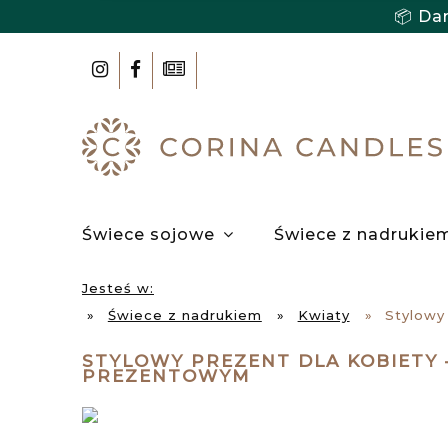
📦 Da
Świece sojowe
Świece z nadrukie
Użytkowanie
Współpraca
Jesteś w:
»
Świece z nadrukiem
»
Kwiaty
»
Stylowy
STYLOWY PREZENT DLA KOBIETY
PREZENTOWYM