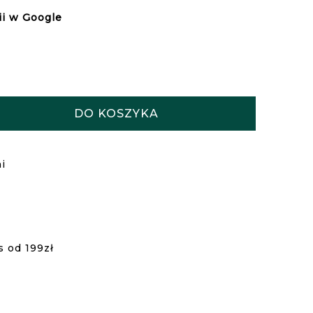
ii w Google
DO KOSZYKA
i
s od 199zł