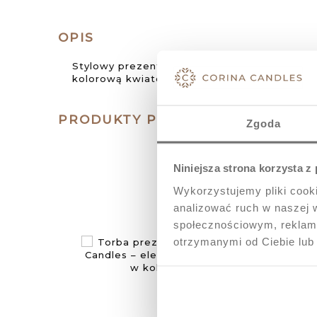
OPIS
Stylowy prezent dla kobiety w pudełku pre
kolorową kwiatową łąką. Doskonały wybór d
PRODUKTY POWIĄZANE
Zgoda
Niniejsza strona korzysta z
Wykorzystujemy pliki cooki
analizować ruch w naszej w
społecznościowym, reklamo
otrzymanymi od Ciebie lub